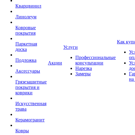
Кварцвинил
Линолеум
Ковровые
покрытия
Как куп
Паркетная
Услуги
доска
Ус
Профессиональные
оп
Подложка
Акции
консультации
Ус
Нарезка
до
Аксессуары
Замеры
Га
на
Грязезащитные
покрытия и
коврики
Искусственная
трава
Керамогранит
Ковры