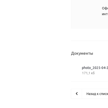
Офо
инт
Документы
photo_2025-04-
171,1 кб
Назад к спис