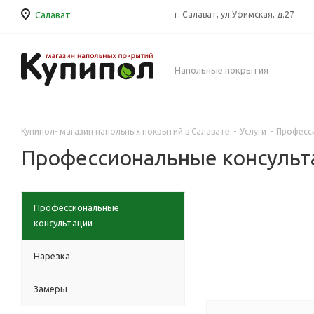
Салават
г. Салават, ул.Уфимская, д.27
Напольные покрытия
Купипол- магазин напольных покрытий в Салавате
-
Услуги
-
Професс
Профессиональные консульт
Профессиональные
консультации
Нарезка
Замеры