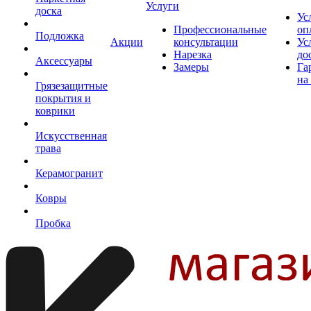
Услуги
доска
Ус
Профессиональные
оп
Подложка
Акции
консультации
Ус
Нарезка
до
Аксессуары
Замеры
Га
на
Грязезащитные
покрытия и
коврики
Искусственная
трава
Керамогранит
Ковры
Пробка