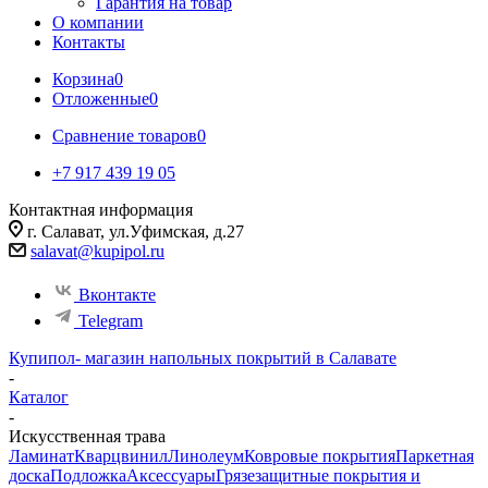
Гарантия на товар
О компании
Контакты
Корзина
0
Отложенные
0
Сравнение товаров
0
+7 917 439 19 05
Контактная информация
г. Салават, ул.Уфимская, д.27
salavat@kupipol.ru
Вконтакте
Telegram
Купипол- магазин напольных покрытий в Салавате
-
Каталог
-
Искусственная трава
Ламинат
Кварцвинил
Линолеум
Ковровые покрытия
Паркетная
доска
Подложка
Аксессуары
Грязезащитные покрытия и