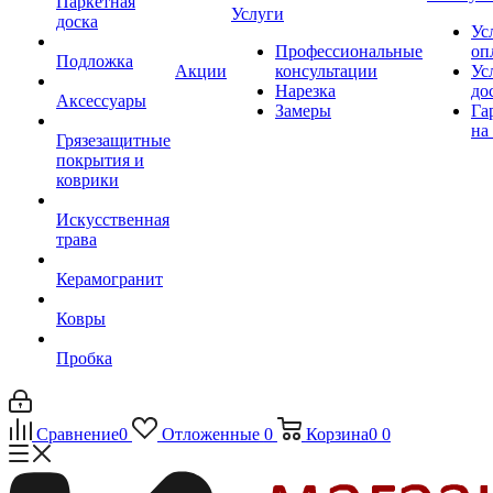
Паркетная
Услуги
доска
Ус
Профессиональные
оп
Подложка
Акции
консультации
Ус
Нарезка
до
Аксессуары
Замеры
Га
на
Грязезащитные
покрытия и
коврики
Искусственная
трава
Керамогранит
Ковры
Пробка
Сравнение
0
Отложенные
0
Корзина
0
0