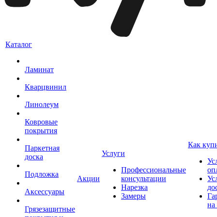
Каталог
Ламинат
Кварцвинил
Линолеум
Ковровые
покрытия
Как куп
Паркетная
Услуги
доска
Ус
Профессиональные
оп
Подложка
Акции
консультации
Ус
Нарезка
до
Аксессуары
Замеры
Га
на
Грязезащитные