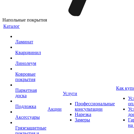
Напольные покрытия
Каталог
Ламинат
Кварцвинил
Линолеум
Ковровые
покрытия
Как куп
Паркетная
Услуги
доска
Ус
Профессиональные
оп
Подложка
Акции
консультации
Ус
Нарезка
до
Аксессуары
Замеры
Га
на
Грязезащитные
покрытия и