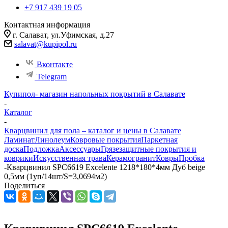
+7 917 439 19 05
Контактная информация
г. Салават, ул.Уфимская, д.27
salavat@kupipol.ru
Вконтакте
Telegram
Купипол- магазин напольных покрытий в Салавате
-
Каталог
-
Кварцвинил для пола – каталог и цены в Салавате
Ламинат
Линолеум
Ковровые покрытия
Паркетная
доска
Подложка
Аксессуары
Грязезащитные покрытия и
коврики
Искусственная трава
Керамогранит
Ковры
Пробка
-
Кварцвинил SPC6619 Excelente 1218*180*4мм Дуб beige
0,5мм (1уп/14шт/S=3,0694м2)
Поделиться