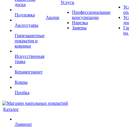
Услуги
доска
Ус
Профессиональные
оп
Подложка
Акции
консультации
Ус
Нарезка
до
Аксессуары
Замеры
Га
на
Грязезащитные
покрытия и
коврики
Искусственная
трава
Керамогранит
Ковры
Пробка
Каталог
Ламинат