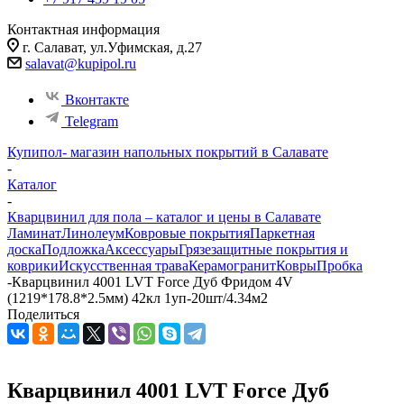
Контактная информация
г. Салават, ул.Уфимская, д.27
salavat@kupipol.ru
Вконтакте
Telegram
Купипол- магазин напольных покрытий в Салавате
-
Каталог
-
Кварцвинил для пола – каталог и цены в Салавате
Ламинат
Линолеум
Ковровые покрытия
Паркетная
доска
Подложка
Аксессуары
Грязезащитные покрытия и
коврики
Искусственная трава
Керамогранит
Ковры
Пробка
-
Кварцвинил 4001 LVT Force Дуб Фридом 4V
(1219*178.8*2.5мм) 42кл 1уп-20шт/4.34м2
Поделиться
Кварцвинил 4001 LVT Force Дуб