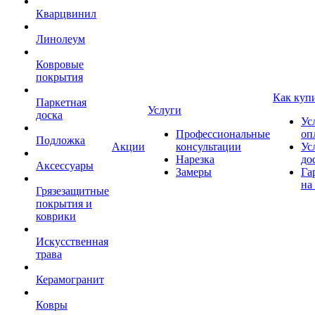
Кварцвинил
Линолеум
Ковровые
покрытия
Как куп
Паркетная
Услуги
доска
Ус
Профессиональные
оп
Подложка
Акции
консультации
Ус
Нарезка
до
Аксессуары
Замеры
Га
на
Грязезащитные
покрытия и
коврики
Искусственная
трава
Керамогранит
Ковры