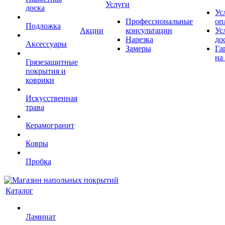
Услуги
доска
Ус
Профессиональные
оп
Подложка
Акции
консультации
Ус
Нарезка
до
Аксессуары
Замеры
Га
на
Грязезащитные
покрытия и
коврики
Искусственная
трава
Керамогранит
Ковры
Пробка
Каталог
Ламинат