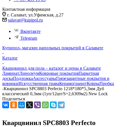
Контактная информация
г. Салават, ул.Уфимская, д.27
salavat@kupipol.ru
Вконтакте
Telegram
Купипол- магазин напольных покрытий в Салавате
-
Каталог
-
Кварцвинил для пола – каталог и цены в Салавате
Ламинат
Линолеум
Ковровые покрытия
Паркетная
доска
Подложка
Аксессуары
Грязезащитные покрытия и
коврики
Искусственная трава
Керамогранит
Ковры
Пробка
-
Кварцвинил SPC8803 Perfecto 1218*180*5,3мм Дуб
классический 0,3мм (1уп/12шт/S=2,6309м2) New Lock
Поделиться
Кварцвинил SPC8803 Perfecto