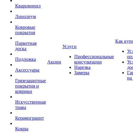
Кварцвинил
Линолеум
Ковровые
покрытия
Как куп
Паркетная
Услуги
доска
Ус
Профессиональные
оп
Подложка
Акции
консультации
Ус
Нарезка
до
Аксессуары
Замеры
Га
на
Грязезащитные
покрытия и
коврики
Искусственная
трава
Керамогранит
Ковры