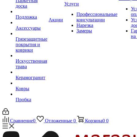
Паркетная
Услуги
доска
Ус
Профессиональные
оп
Подложка
Акции
консультации
Ус
Нарезка
до
Аксессуары
Замеры
Га
на
Грязезащитные
покрытия и
коврики
Искусственная
трава
Керамогранит
Ковры
Пробка
Сравнение
0
Отложенные
0
Корзина
0
0