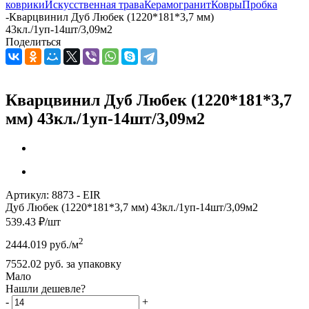
коврики
Искусственная трава
Керамогранит
Ковры
Пробка
-
Кварцвинил Дуб Любек (1220*181*3,7 мм)
43кл./1уп-14шт/3,09м2
Поделиться
Кварцвинил Дуб Любек (1220*181*3,7
мм) 43кл./1уп-14шт/3,09м2
Артикул:
8873 - EIR
Дуб Любек (1220*181*3,7 мм) 43кл./1уп-14шт/3,09м2
539.43
₽
/шт
2
2444.019
руб.
/м
7552.02
руб.
за упаковку
Мало
Нашли дешевле?
-
+