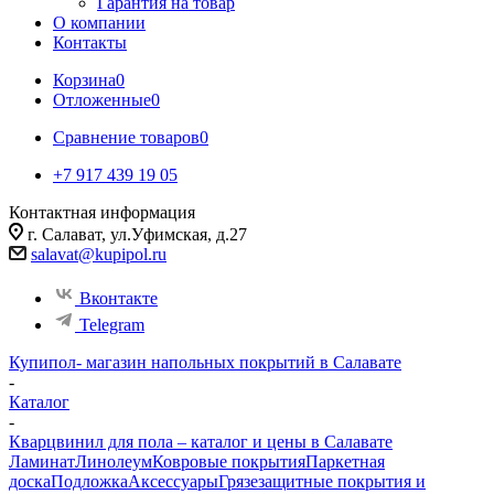
Гарантия на товар
О компании
Контакты
Корзина
0
Отложенные
0
Сравнение товаров
0
+7 917 439 19 05
Контактная информация
г. Салават, ул.Уфимская, д.27
salavat@kupipol.ru
Вконтакте
Telegram
Купипол- магазин напольных покрытий в Салавате
-
Каталог
-
Кварцвинил для пола – каталог и цены в Салавате
Ламинат
Линолеум
Ковровые покрытия
Паркетная
доска
Подложка
Аксессуары
Грязезащитные покрытия и