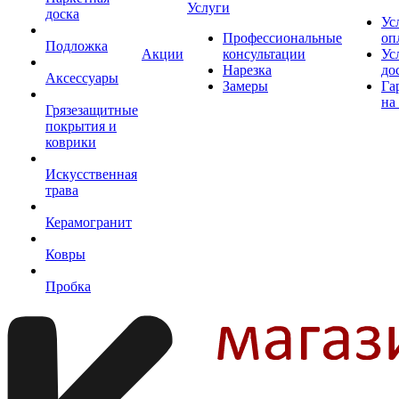
Услуги
доска
Ус
Профессиональные
оп
Подложка
Акции
консультации
Ус
Нарезка
до
Аксессуары
Замеры
Га
на
Грязезащитные
покрытия и
коврики
Искусственная
трава
Керамогранит
Ковры
Пробка