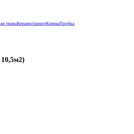
ая трава
Керамогранит
Ковры
Пробка
 10,5м2)