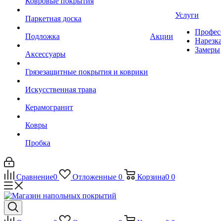
Ковровые покрытия
Услуги
Паркетная доска
Профес
Подложка
Акции
Нарезк
Замеры
Аксессуары
Грязезащитные покрытия и коврики
Искусственная трава
Керамогранит
Ковры
Пробка
Сравнение
0
Отложенные
0
Корзина
0
0