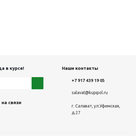
а в курсе!
Наши контакты
+7 917 439 19 05
salavat@kupipol.ru
 на связи
г. Салават, ул.Уфимская,
д.27