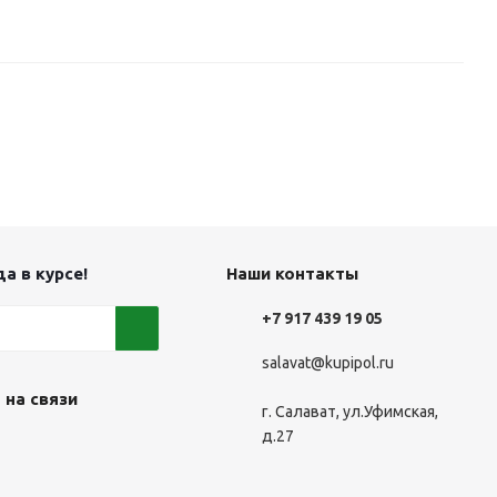
а в курсе!
Наши контакты
+7 917 439 19 05
salavat@kupipol.ru
 на связи
г. Салават, ул.Уфимская,
д.27