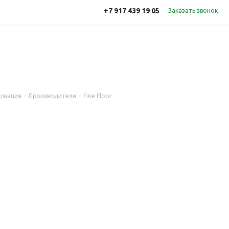
+7 917 439 19 05
Заказать звонок
рмация
-
Производители
-
Fine Floor