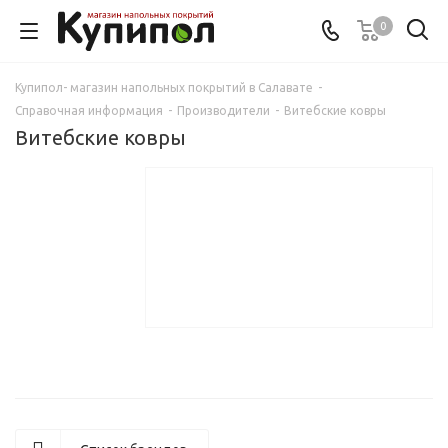
0
Купипол- магазин напольных покрытий в Салавате
-
Справочная информация
-
Производители
-
Витебские ковры
Витебские ковры